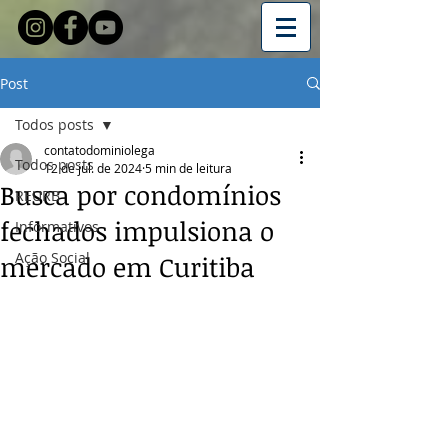
Post
Todos posts
contatodominiolega
Todos posts
12 de jul. de 2024
5 min de leitura
Busca por condomínios
REURB
fechados impulsiona o
Informativos
Ação Social
mercado em Curitiba