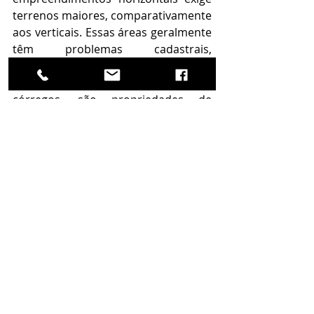
terrenos maiores, comparativamente 
aos verticais. Essas áreas geralmente 
têm problemas cadastrais, 
necessidade de retificação, contém 
muitas árvores, bosques ou 
córregos, são propriedades de 
famílias que podem ter problemas 
documentais de sucessão ou 
inventário. Aliado a isso, os projetos 
tendem a ser mais complexos em 
relação a topografia. A soma desses 
fatores torna a regularização e 
aprovação dos empreendimentos 
para obtenção de alvará muito mais 
lenta”, explica Carlos Herrera.
“Muitas dessas áreas, por serem 
mais afastadas, com dimensões 
maiores, ainda não estão totalmente 