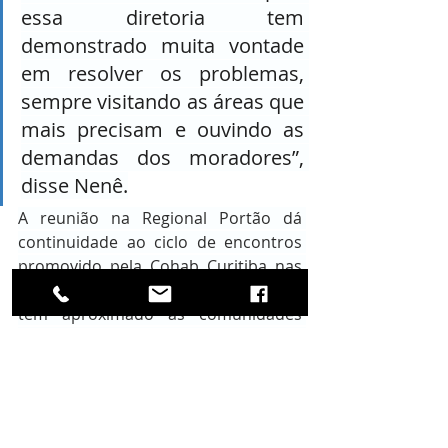
essa diretoria tem 
demonstrado muita vontade 
em resolver os problemas, 
sempre visitando as áreas que 
mais precisam e ouvindo as 
demandas dos moradores”, 
disse Nenê.
A reunião na Regional Portão dá 
continuidade ao ciclo de encontros 
promovido pela Cohab Curitiba nas 
administrações regionais. A iniciativa 
tem aproximado as comunidades 
dos processos de regularização 
fundiária, ampliando o acesso à 
informação, esclarecendo dúvidas e 
fortalecendo o diálogo entre os 
moradores e as equipes 