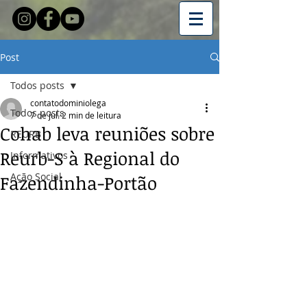
Post
Todos posts
contatodominiolega
Todos posts
7 de jul.
2 min de leitura
Cohab leva reuniões sobre
REURB
Reurb-S à Regional do
Informativos
Ação Social
Fazendinha-Portão