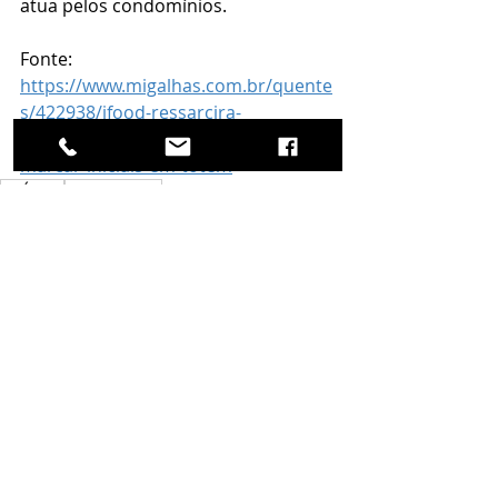
atua pelos condomínios.
Fonte:
https://www.migalhas.com.br/quente
s/422938/ifood-ressarcira-
condominios-apos-entregador-
marcar-iniciais-em-totem
IMÓVEIS
condomínios
Posts recentes
Ver tudo