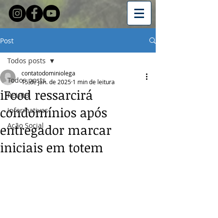
Post
Todos posts
contatodominiolega
Todos posts
15 de jan. de 2025
1 min de leitura
iFood ressarcirá
REURB
condomínios após
Informativos
Ação Social
entregador marcar
iniciais em totem