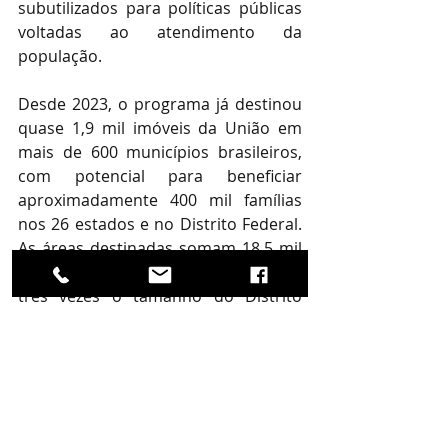
subutilizados para políticas públicas 
voltadas ao atendimento da 
população. 
Desde 2023, o programa já destinou 
quase 1,9 mil imóveis da União em 
mais de 600 municípios brasileiros, 
com potencial para beneficiar 
aproximadamente 400 mil famílias 
nos 26 estados e no Distrito Federal. 
As áreas destinadas somam 18,5 mil 
km², extensão equivalente a cerca de 
três vezes o tamanho do Distrito 
Federal. 
Os imóveis podem ser utilizados para 
habitação de interesse social, 
regularização fundiária, educação, 
saúde, assistência social, cultura, 