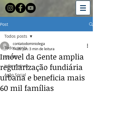
Post
Todos posts
contatodominiolega
Todos posts
14 de jun.
3 min de leitura
Imóvel da Gente amplia
REURB
regularização fundiária
Informativos
Ação Social
urbana e beneficia mais
60 mil famílias