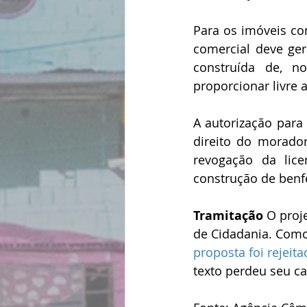
Para os imóveis com
comercial deve ger
construída de, n
proporcionar livre 
A autorização para
direito do morado
revogação da lice
construção de benfe
Tramitação
 O proj
de Cidadania. Como
proposta foi rejeita
texto perdeu seu ca