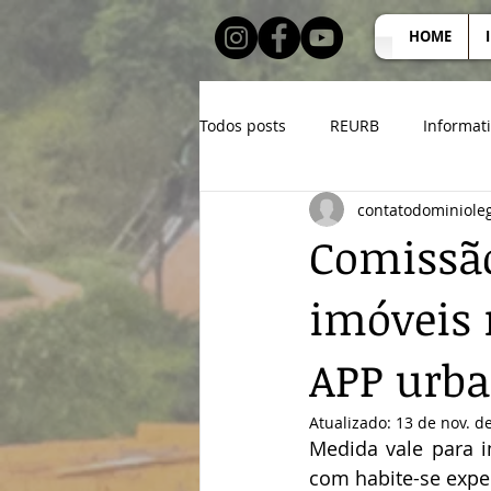
HOME
Todos posts
REURB
Informat
contatodominiole
Comissão
imóveis 
APP urba
Atualizado:
13 de nov. d
Medida vale para 
com habite-se exped