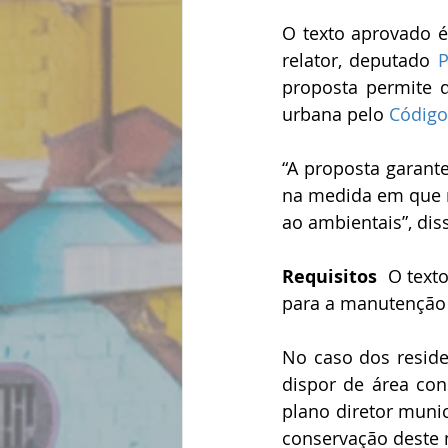
O texto aprovado é
relator, deputado 
P
proposta permite 
urbana pelo 
Código
“A proposta garante
na medida em que re
ao ambientais”, dis
Requisitos
  O text
para a manutenção 
No caso dos reside
dispor de área con
plano diretor muni
conservação deste 