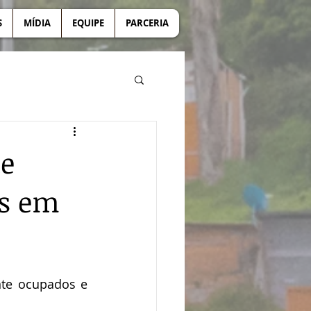
S
MÍDIA
EQUIPE
PARCERIA
de
is em
te ocupados e 