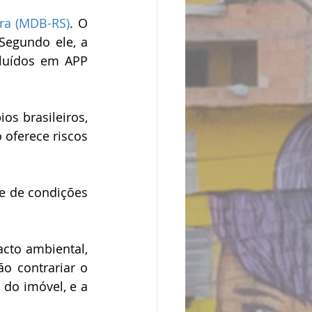
ra (MDB-RS)
. O 
egundo ele, a 
luídos em APP 
s brasileiros, 
oferece riscos 
e de condições 
to ambiental, 
 contrariar o 
do imóvel, e a 