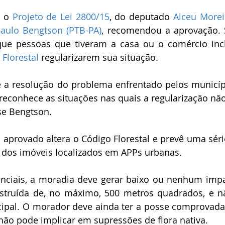
 o 
Projeto de Lei 2800/15
, do deputado 
Alceu Morei
aulo Bengtson (PTB-PA)
, recomendou a aprovação. S
que pessoas que tiveram a casa ou o comércio inc
 Florestal
 regularizarem sua situação.
 a resolução do problema enfrentado pelos município
conhece as situações nas quais a regularização não 
se Bengtson.
o aprovado altera o Código Florestal e prevê uma séri
dos imóveis localizados em APPs urbanas.
nciais, a moradia deve gerar baixo ou nenhum impac
struída de, no máximo, 500 metros quadrados, e não
cipal. O morador deve ainda ter a posse comprovada 
não pode implicar em supressões de flora nativa.