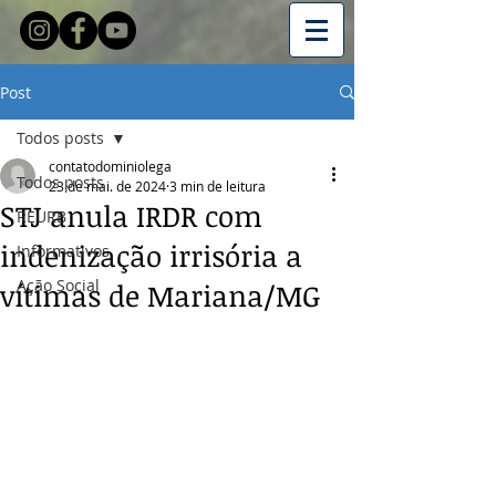
Post
Todos posts
contatodominiolega
Todos posts
23 de mai. de 2024
3 min de leitura
STJ anula IRDR com
REURB
indenização irrisória a
Informativos
Ação Social
vítimas de Mariana/MG