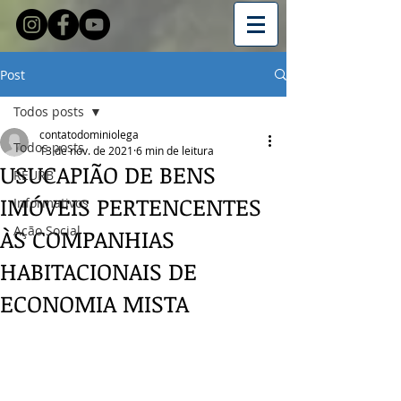
Post
Todos posts
contatodominiolega
Todos posts
13 de nov. de 2021
6 min de leitura
USUCAPIÃO DE BENS
REURB
IMÓVEIS PERTENCENTES
Informativos
Ação Social
ÀS COMPANHIAS
HABITACIONAIS DE
ECONOMIA MISTA